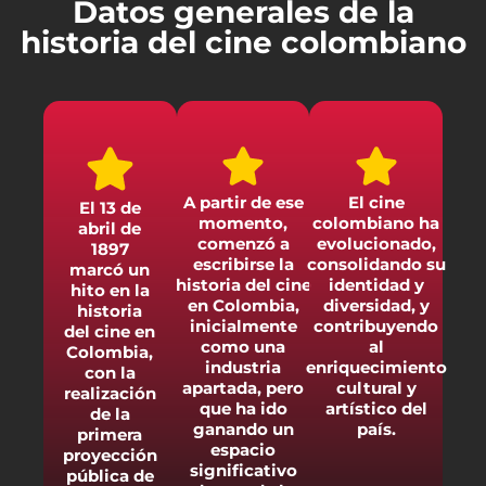
Datos generales de la
historia del cine colombiano
A partir de ese
El cine
El 13 de
momento,
colombiano ha
abril de
comenzó a
evolucionado,
1897
escribirse la
consolidando su
marcó un
historia del cine
identidad y
hito en la
en Colombia,
diversidad, y
historia
inicialmente
contribuyendo
del cine en
como una
al
Colombia,
industria
enriquecimiento
con la
apartada, pero
cultural y
realización
que ha ido
artístico del
de la
ganando un
país.
primera
espacio
proyección
significativo
pública de