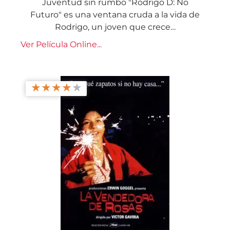
Juventud sin rumbo "Rodrigo D: No
Futuro" es una ventana cruda a la vida de
Rodrigo, un joven que crece…
Ver Película Online...
★
★
★
★
★