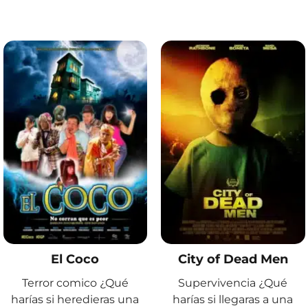
El Coco
City of Dead Men
Terror comico ¿Qué
Supervivencia ¿Qué
harías si heredieras una
harías si llegaras a una