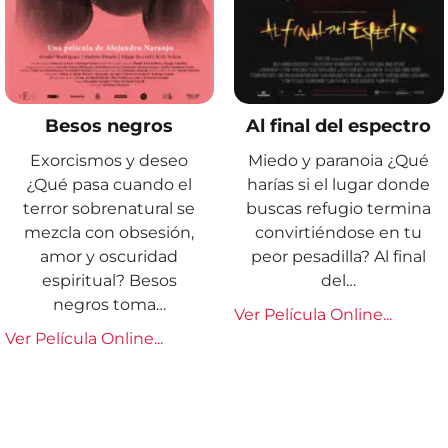
Besos negros
Al final del espectro
Exorcismos y deseo
Miedo y paranoia ¿Qué
¿Qué pasa cuando el
harías si el lugar donde
terror sobrenatural se
buscas refugio termina
mezcla con obsesión,
convirtiéndose en tu
amor y oscuridad
peor pesadilla? Al final
espiritual? Besos
del…
negros toma…
Ver Película Online...
Ver Película Online...