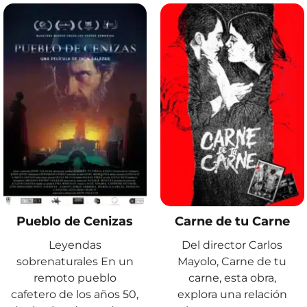
Pueblo de Cenizas
Carne de tu Carne
Leyendas
Del director Carlos
sobrenaturales En un
Mayolo, Carne de tu
remoto pueblo
carne, esta obra,
cafetero de los años 50,
explora una relación