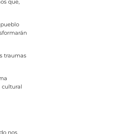
ños que,
 pueblo
nsformarán
os traumas
ama
 cultural
ado nos