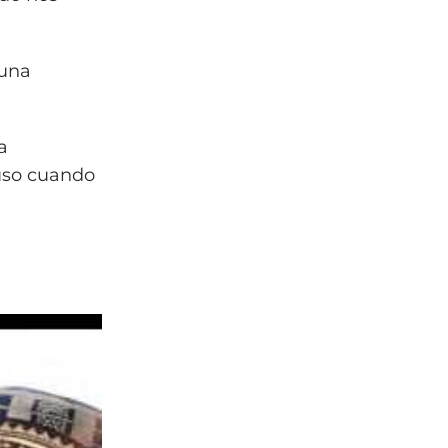
 una
a
luso cuando