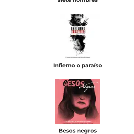
siete nombres
Infierno o paraíso
Besos negros