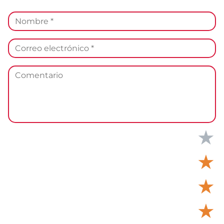
★
★
★
★