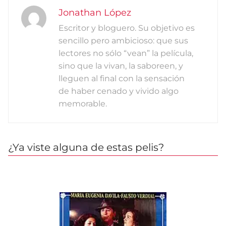
Jonathan López
Escritor y bloguero. Su objetivo es
sencillo pero ambicioso: que sus
lectores no sólo “vean” la película,
sino que la vivan, la saboreen, y
lleguen al final con la sensación
de haber cenado y vivido algo
memorable.
¿Ya viste alguna de estas pelis?