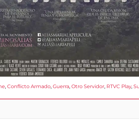
me
, 
Conflicto Armado
, 
Guerra
, 
Otro Servidor
, 
RTVC Play
, 
S