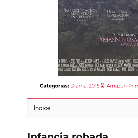
Categorías:
Drama
, 
2015 ⌛
, 
Amazon Pri
Índice
Infancia robada