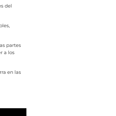
es del
bles,
as partes
 a los
rra en las