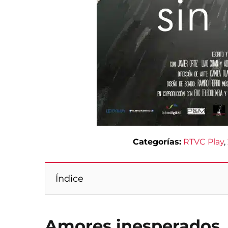
Categorías:
RTVC Play
, 
Índice
Amores inesperados