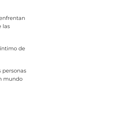
 enfrentan
 las
 íntimo de
as personas
un mundo