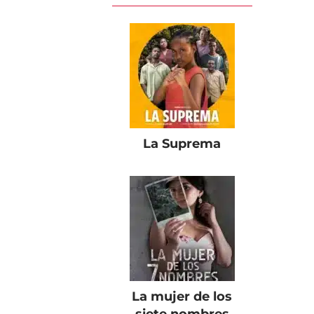
La Suprema
La mujer de los