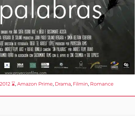
2012 ⌛
, 
Amazon Prime
, 
Drama
, 
Filmin
, 
Romance