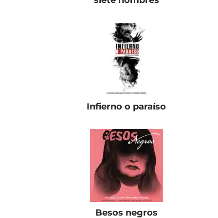
siete nombres
Infierno o paraíso
Besos negros