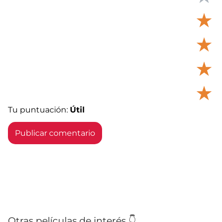
★
★
★
★
Tu puntuación:
Útil
Otras películas de interés 👇