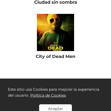
Ciudad sin sombra
City of Dead Men
Películas Colombianas
Drama
Todo comenzó por el fin
Este sitio usa Cookies para mejorar la experiencia
del usuario.
Política de Cookies
Aceptar
Contacto
Aviso legal
Política de cookies
Política de