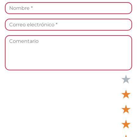
★
★
★
★