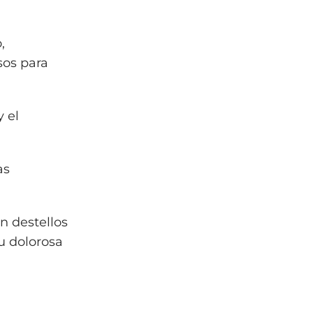
,
sos para
y el
as
n destellos
su dolorosa