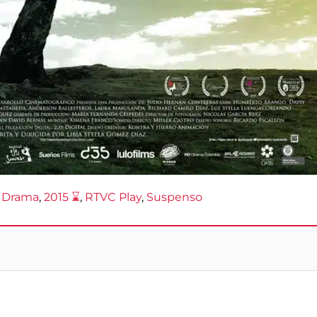
Drama
, 
2015 ⌛
, 
RTVC Play
, 
Suspenso