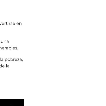
vertirse en
n una
nerables.
la pobreza,
de la