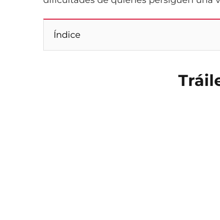
dificultades de quienes persiguen una v
Índice
Tráil