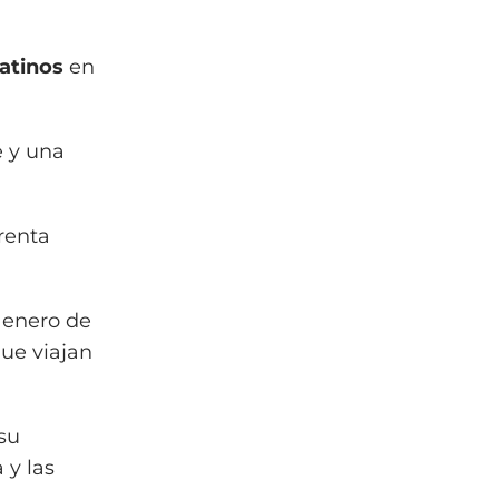
latinos
en
 y una
renta
e enero de
ue viajan
su
 y las