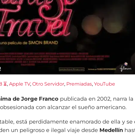
8 ⏳
, 
Apple TV
, 
Otro Servidor
, 
Premiadas
, 
YouTube
nima de Jorge Franco
publicada en 2002, narra la 
 obsesionada con alcanzar el sueño americano.
estable, está perdidamente enamorado de ella y se 
den un peligroso e ilegal viaje desde
Medellín
has