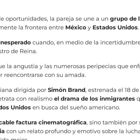
 de oportunidades, la pareja se une a un
grupo de 
mente la frontera entre
México
y
Estados Unidos
.
 inesperado
cuando, en medio de la incertidumbre
stro de Reina.
gue la angustia y las numerosas peripecias que enf
r reencontrarse con su amada.
iana dirigida por
Simón Brand
, estrenada el 18 d
 retrata con realismo
el drama de los inmigrantes
q
dos Unidos
en busca del sueño americano.
able factura cinematográfica
, sino también por 
ia
con un relato profundo y emotivo sobre la lucha