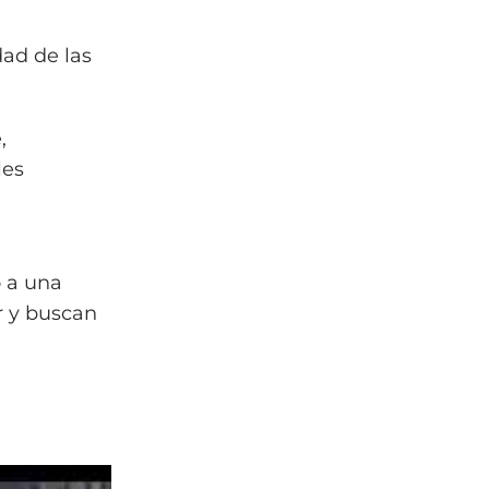
dad de las
,
les
o a una
r y buscan