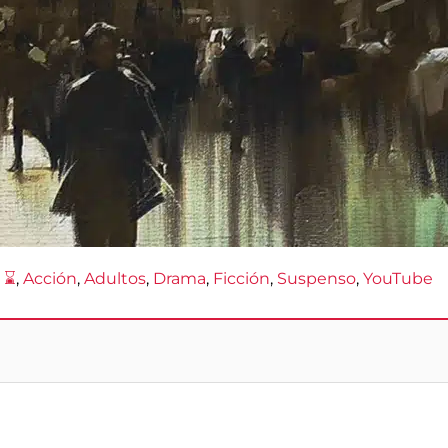
 ⌛
, 
Acción
, 
Adultos
, 
Drama
, 
Ficción
, 
Suspenso
, 
YouTube