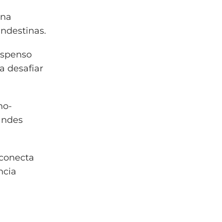
una
andestinas.
suspenso
a desafiar
no-
andes
 conecta
ncia