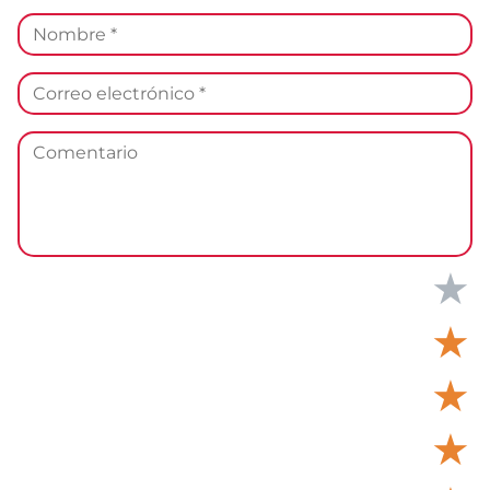
★
★
★
★