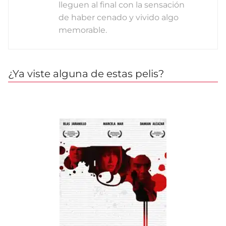
lleguen al final con la sensación
de haber cenado y vivido algo
memorable.
¿Ya viste alguna de estas pelis?