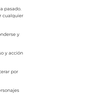
ha pasado.
r cualquier
onderse y
so y acción
terar por
ersonajes