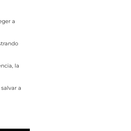
eger a
strando
ncia, la
 salvar a