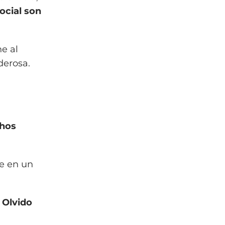
ocial son
ne al
derosa.
chos
te en un
l Olvido