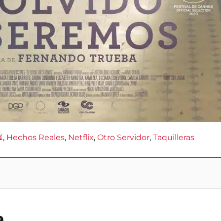
⏳
, 
Hechos Reales
, 
Netflix
, 
Otro Servidor
, 
Taquilleras
a