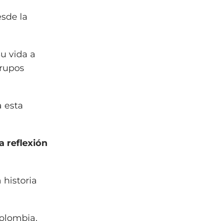
esde la
u vida a
grupos
a esta
a reflexión
historia
Colombia,