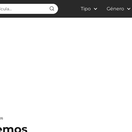
Tipo
Género
os
remos