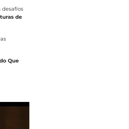
s desafíos
cturas de
ias
ido Que