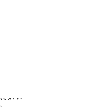
breviven en
ia.