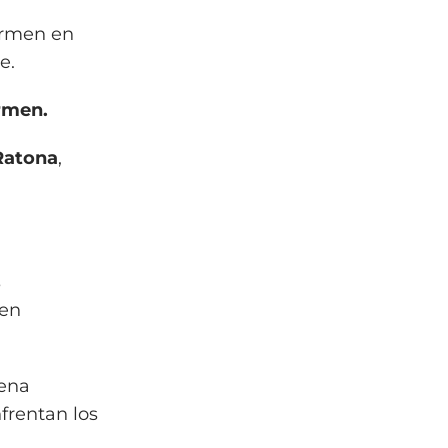
ermen en
e.
rmen.
Ratona
,
s
 en
uena
frentan los