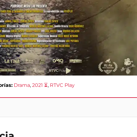
rías:
Drama
, 
2021 ⏳
, 
RTVC Play
cia