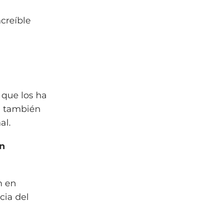
ncreíble
que los ha
ue también
al.
an
n en
cia del