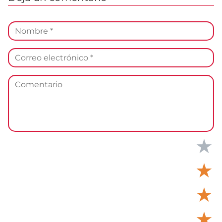
★
★
★
★