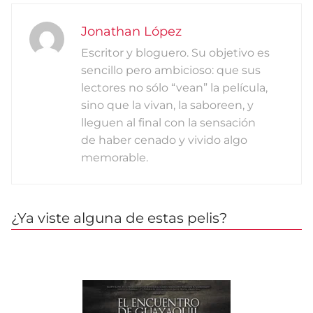
Jonathan López
Escritor y bloguero. Su objetivo es
sencillo pero ambicioso: que sus
lectores no sólo “vean” la película,
sino que la vivan, la saboreen, y
lleguen al final con la sensación
de haber cenado y vivido algo
memorable.
¿Ya viste alguna de estas pelis?