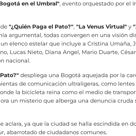
Bogotá en el Umbral"
, evento orquestado por el I
s de
"¿Quién Paga el Pato?"
,
"La Venus Virtual"
y
a argumental, todas convergen en una visión di
un elenco estelar que incluye a Cristina Umaña, 
no, Lucas Nieto, Diana Angel, Mario Duarte, Césa
ón nacional.
 Pato?"
despliega una Bogotá aquejada por la care
ientas de comunicación ultraligeras, como lentes
onde la bicicleta reina como el medio de transpor
flora un misterio que alberga una denuncia cruda 
e aclara, ya que la ciudad se halla escindida en do
 sur, abarrotado de ciudadanos comunes.