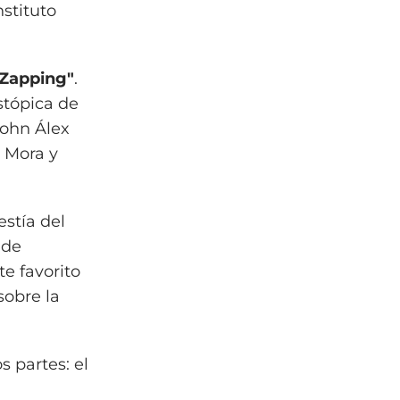
nstituto
"Zapping"
.
stópica de
John Álex
r Mora y
stía del
 de
te favorito
sobre la
s partes: el