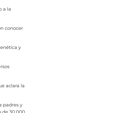
 a la
con conocer
genética y
ersos
ue aclara la
a padres y
o de 30.000