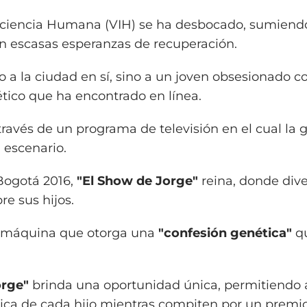
eficiencia Humana (VIH) se ha desbocado, sumiendo
n escasas esperanzas de recuperación.
no a la ciudad en sí, sino a un joven obsesionado 
tico que ha encontrado en línea.
través de un programa de televisión en el cual la 
 escenario.
 Bogotá 2016,
"El Show de Jorge"
reina, donde div
e sus hijos.
a máquina que otorga una
"confesión genética"
q
.
orge"
brinda una oportunidad única, permitiendo 
ica de cada hijo mientras compiten por un premi