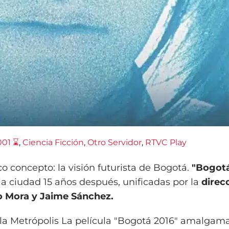
001 ⌛
, 
Ciencia Ficción
, 
Otro Servidor
, 
RTVC Play
co concepto: la visión futurista de Bogotá.
"Bogotá
 la ciudad 15 años después, unificadas por la
direc
lo Mora y Jaime Sánchez.
 la Metrópolis La película "Bogotá 2016" amalgama