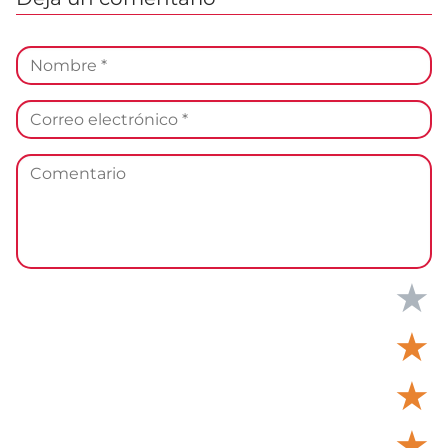
★
★
★
★