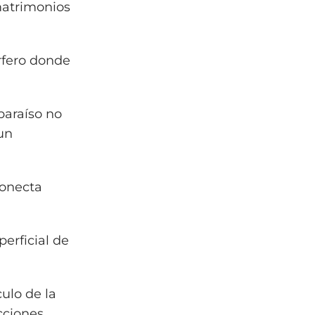
matrimonios
rfero donde
paraíso no
 un
conecta
perficial de
culo de la
cciones