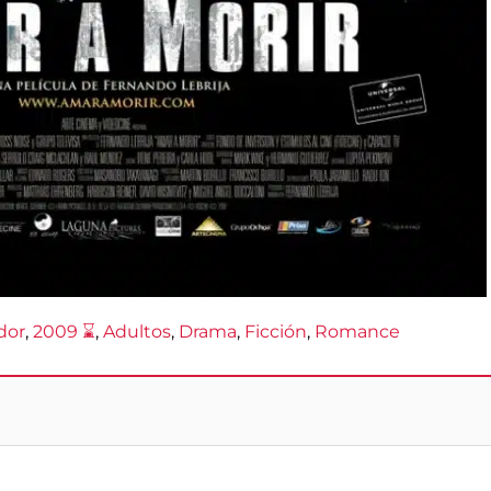
dor
, 
2009 ⌛
, 
Adultos
, 
Drama
, 
Ficción
, 
Romance