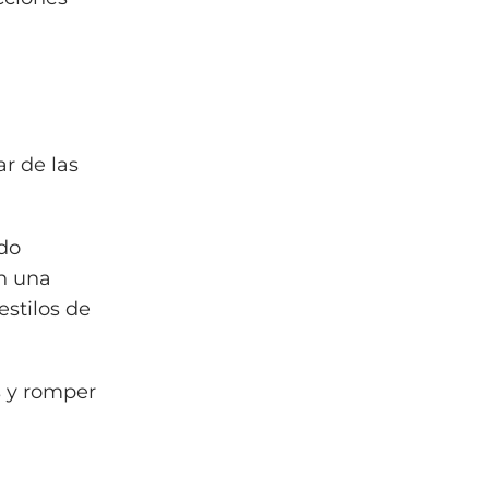
r de las
ndo
en una
stilos de
s y romper