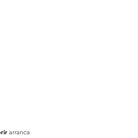
rir
arranca