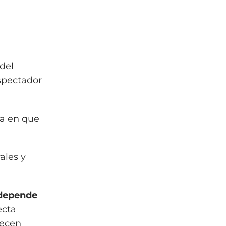
del
espectador
ma en que
ales y
 depende
ecta
recen