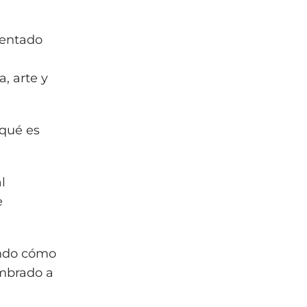
sentado
, arte y
 qué es
l
e
rando cómo
umbrado a