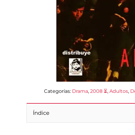
Categorías:
Drama
, 
2008 ⏳
, 
Adultos
, 
D
Índice