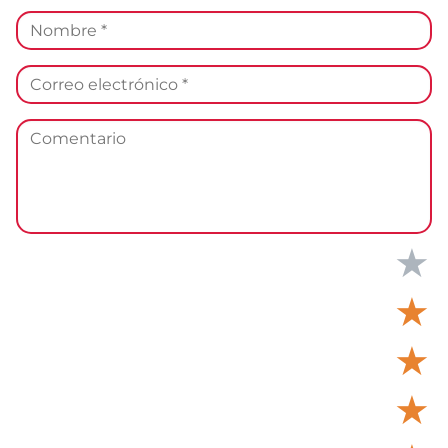
★
★
★
★