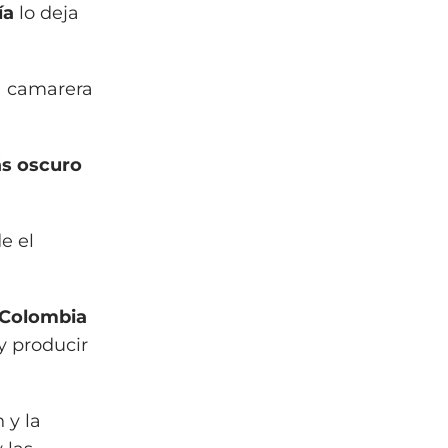
ía
lo deja
a camarera
ás oscuro
e el
 Colombia
y producir
 y la