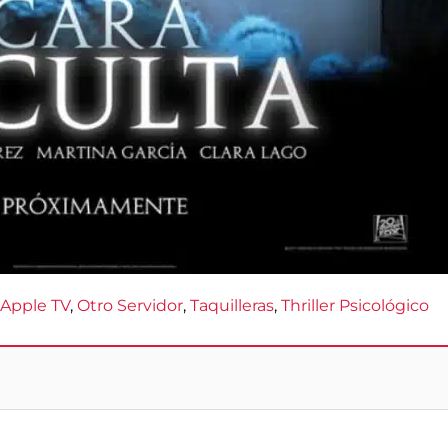
 
Apple TV
, 
Otro Servidor
, 
Taquilleras
, 
Thriller Psicológico