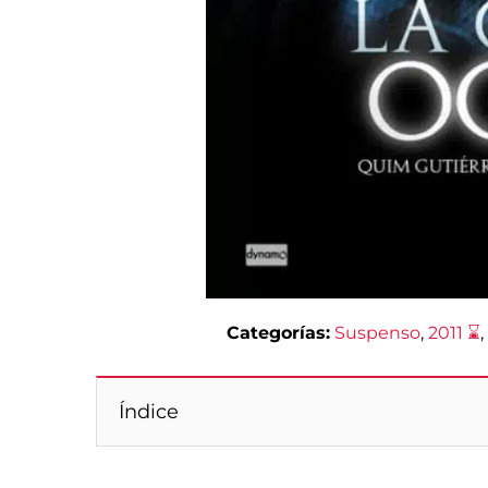
Categorías:
Suspenso
, 
2011 ⌛
,
Índice