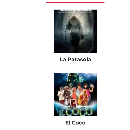
La Patasola
El Coco