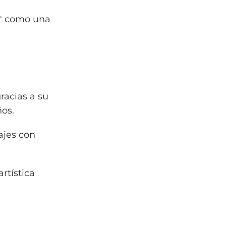
ta" como una
racias a su
ños.
ajes con
rtística