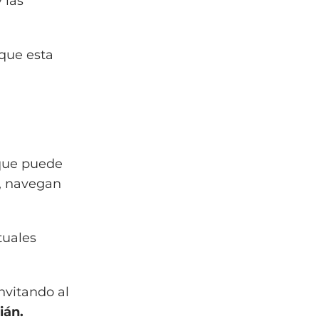
 las
que esta
 que puede
s, navegan
tuales
invitando al
ián.