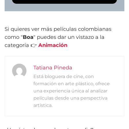
Si quieres ver más películas colombianas
como "
Boa
" puedes dar un vistazo a la
categoría 👉
Animación
Tatiana Pineda
Está bloguera de cine, con
formación en arte plástico, ofrece
una experiencia única al analizar
películas desde una perspectiva
artística.