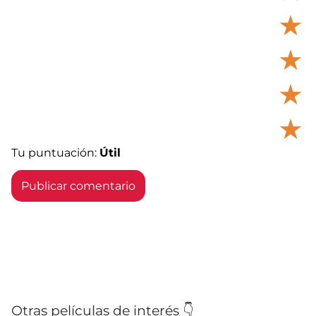
★
★
★
★
Tu puntuación:
Útil
Otras películas de interés 👇