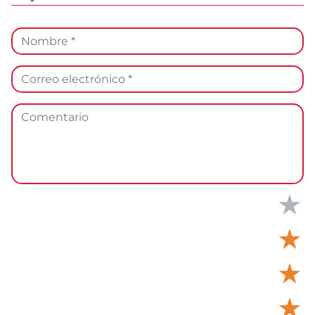
★
★
★
★