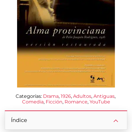
Categorías:
Drama
, 
1926
, 
Adultos
, 
Antiguas
, 
Comedia
, 
Ficción
, 
Romance
, 
YouTube
Índice