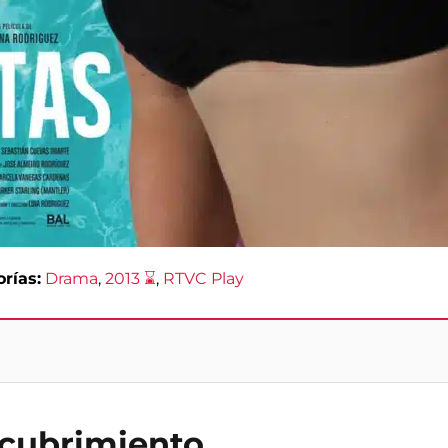
rías:
Drama
, 
2013 ⌛
, 
RTVC Play
scubrimiento