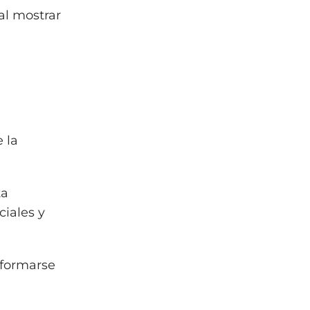
 al mostrar
 la
ta
ciales y
sformarse