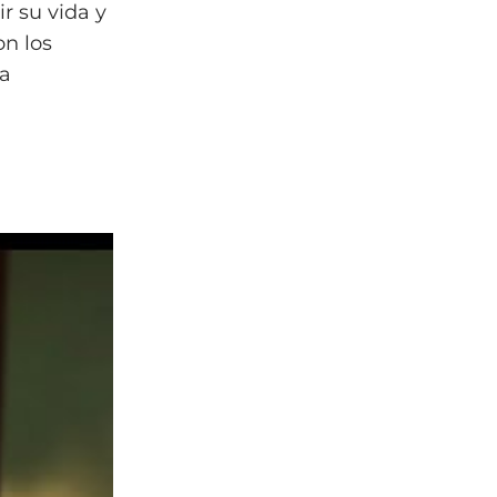
r su vida y
on los
la