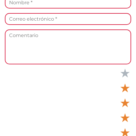
★
★
★
★
★