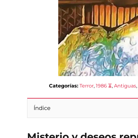
Categorías:
Terror
, 
1986 ⏳
, 
Antiguas
,
Índice
Misterio y deseos re