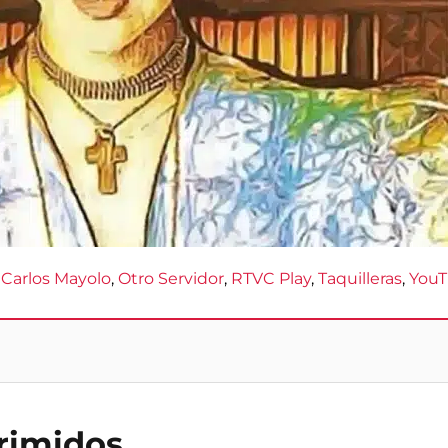
 
Carlos Mayolo
, 
Otro Servidor
, 
RTVC Play
, 
Taquilleras
, 
You
primidos